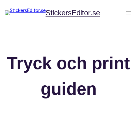
Hoppa
till
StickersEditor.se
innehåll
Tryck och print
guiden