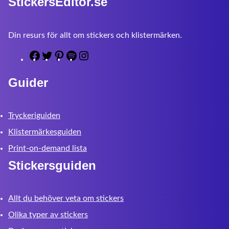
StickersEditor.se
Din resurs för allt om stickers och klistermärken.
F
T
P
S
I
a
w
i
p
n
Guider
c
i
n
o
s
e
t
t
t
t
b
t
e
i
a
Tryckeriguiden
o
e
r
f
g
o
r
e
y
r
Klistermärkesguiden
k
s
a
Print-on-demand lista
t
m
Stickersguiden
Allt du behöver veta om stickers
Olika typer av stickers