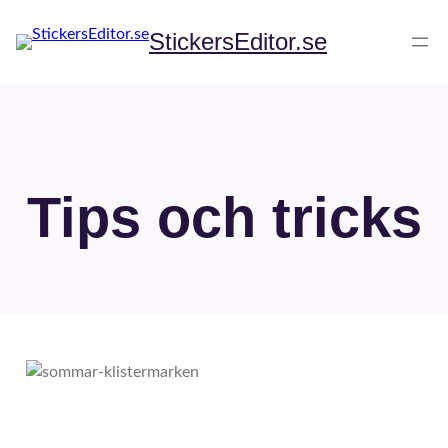
Hoppa
till
StickersEditor.se
innehåll
Tips och tricks