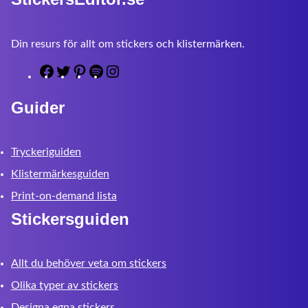
Din resurs för allt om stickers och klistermärken.
F
T
P
S
I
a
w
i
p
n
Guider
c
i
n
o
s
e
t
t
t
t
b
t
e
i
a
Tryckeriguiden
o
e
r
f
g
o
r
e
y
r
Klistermärkesguiden
k
s
a
Print-on-demand lista
t
m
Stickersguiden
Allt du behöver veta om stickers
Olika typer av stickers
Designa egna stickers