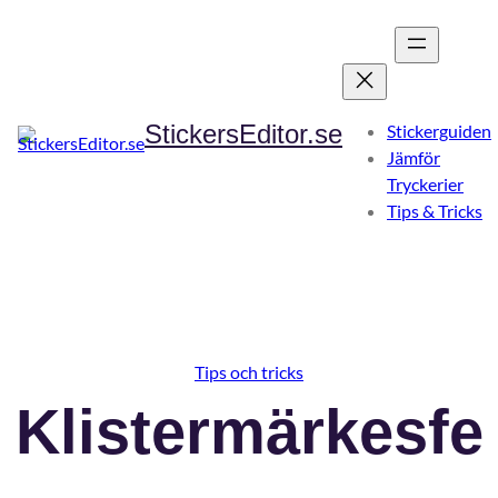
Hoppa
till
innehåll
StickersEditor.se
Stickerguiden
Jämför
Tryckerier
Tips & Tricks
Tips och tricks
Klistermärkesfe