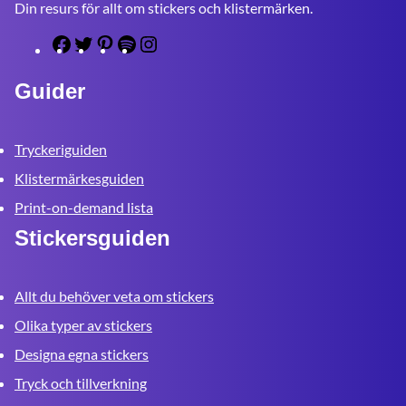
Din resurs för allt om stickers och klistermärken.
F
T
P
S
I
a
w
i
p
n
c
i
n
o
s
Guider
e
t
t
t
t
b
t
e
i
a
Tryckeriguiden
o
e
r
f
g
o
r
e
y
r
Klistermärkesguiden
k
s
a
Print-on-demand lista
t
m
Stickersguiden
Allt du behöver veta om stickers
Olika typer av stickers
Designa egna stickers
Tryck och tillverkning