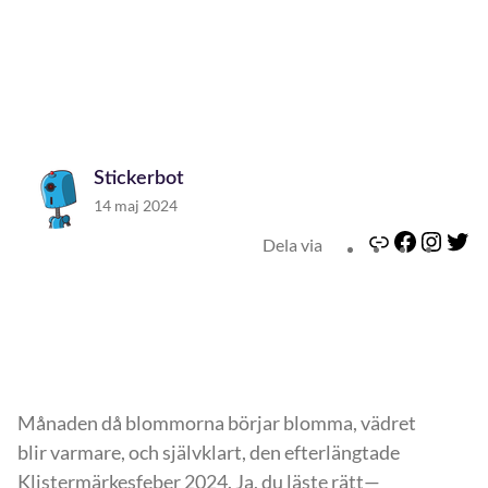
Stickerbot
14 maj 2024
L
F
I
T
Dela via
i
a
n
w
n
c
s
i
k
e
t
t
b
a
t
o
g
e
o
r
r
Månaden då blommorna börjar blomma, vädret
k
a
m
blir varmare, och självklart, den efterlängtade
Klistermärkesfeber 2024. Ja, du läste rätt—